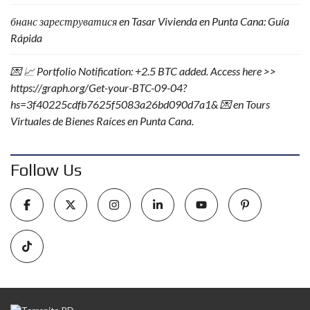
бнанс зареструватися
en
Tasar Vivienda en Punta Cana: Guía
Rápida
💌 📈 Portfolio Notification: +2.5 BTC added. Access here >>
https://graph.org/Get-your-BTC-09-04?
hs=3f40225cdfb7625f5083a26bd090d7a1& 💌
en
Tours
Virtuales de Bienes Raíces en Punta Cana.
Follow Us