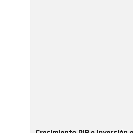
I
S
S
U
G
G
E
R
E
N
C
I
A
D
E
B
U
S
Q
U
E
D
A
D
Crecimiento PIB e Inversión