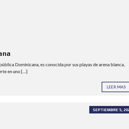
O
S
T
E
R
R
E
N
I
T
O
Cana
R
D
E
epública Dominicana, es conocida por sus playas de arena blanca,
N
erte en uno […]
P
U
N
LEER MAS
T
A
C
A
N
SEPTIEMBRE 5, 20
A
C
O