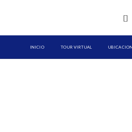
INICIO
TOUR VIRTUAL
UBICACIO
B
A
V
A
R
O
C
A
P
C