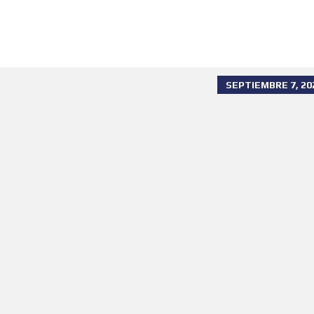
G
E
R
E
N
T
E
SEPTIEMBRE 7, 20
D
E
V
E
N
T
A
S
O
B
R
E
N
O
S
O
T
R