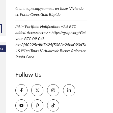
бнанс зареструватися
en
Tasar Vivienda
en Punta Cana: Guía Rápida
💌 📈 Portfolio Notification: +2.5 BTC
added. Access here >> https://graph.org/Get-
your-BTC-09-04?
hs=3f40225cdfb7625f5083a26bd090d7a
24
1& 💌
en
Tours Virtuales de Bienes Raíces en
Punta Cana.
Follow Us