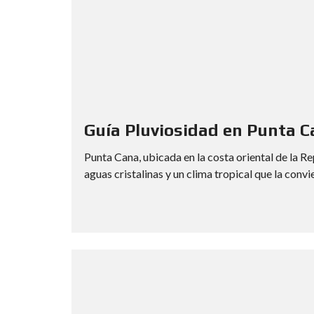
N
T
O
D
O
M
I
N
G
O
Guía Pluviosidad en Punta 
S
A
Punta Cana, ubicada en la costa oriental de la R
N
aguas cristalinas y un clima tropical que la convi
P
E
D
R
O
D
E
M
A
C
O
R