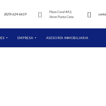
Plaza Coral #A3,
(829) 624-6619
conta
Veron Punta Cana
NES
EMPRESA
ASESORÍA INMOBILIARIA
S
O
B
R
E
N
U
E
S
T
R
O