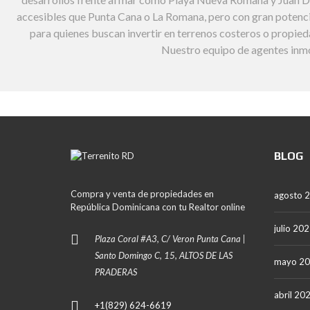
A
accesibles que Punta Cana o La Romana, pero con gran potencial 
N
A
para quienes buscan invertir en terrenos costeros o propied
Nuestro equipo de agentes inmo
L
A
R
O
M
A
N
A
BLOG
P
U
Compra y venta de propiedades en
N
agosto 
T
República Dominicana con tu Realtor online
A
julio 20
C
Plaza Coral #A3, C/ Veron Punta Cana |
A
N
Santo Domingo C, 15, ALTOS DE LAS
mayo 2
A
PRADERAS
S
abril 20
+1(829) 624-6619
A