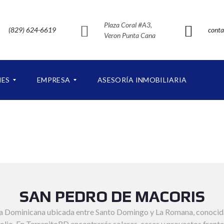
Plaza Coral #A3,
(829) 624-6619
conta
Veron Punta Cana
NES
EMPRESA
ASESORÍA INMOBILIARIA
S
O
B
R
E
N
U
E
SAN PEDRO DE MACORIS
S
T
a Dominicana ubicada entre Santo Domingo y La Romana, conocida 
R
O
io. En TerrenitoRD encontrarás solares, casas y proyectos frente