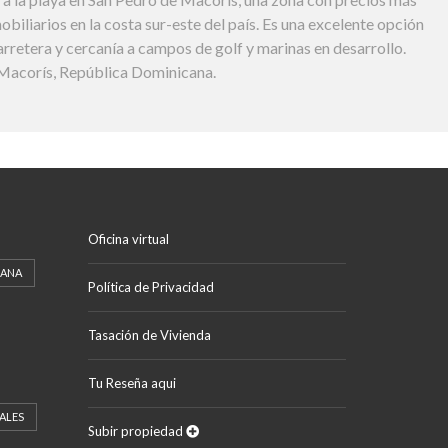
biliarios en la costa sur-este del país. Es una excelente opción
rretera y cercanía a campos de golf y marinas en desarrollo.
 Macorís, República Dominicana.
Oficina virtual
CANA
Política de Privacidad
Tasación de Vivienda
Tu Reseña aqui
ALES
Subir propiedad