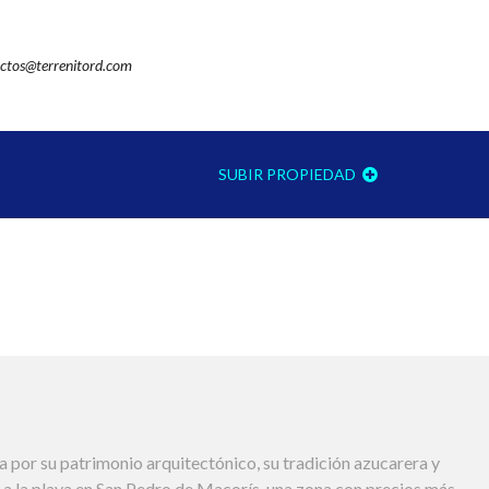
ctos@terrenitord.com
SUBIR PROPIEDAD
por su patrimonio arquitectónico, su tradición azucarera y
 a la playa en San Pedro de Macorís, una zona con precios más