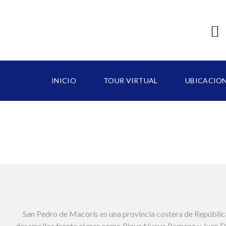
INICIO
TOUR VIRTUAL
UBICACIO
B
A
V
A
R
O
C
A
San Pedro de Macorís es una provincia costera de Repúblic
P
C
desarrollos frente al mar como Playa Nueva Romana y Juan Dol