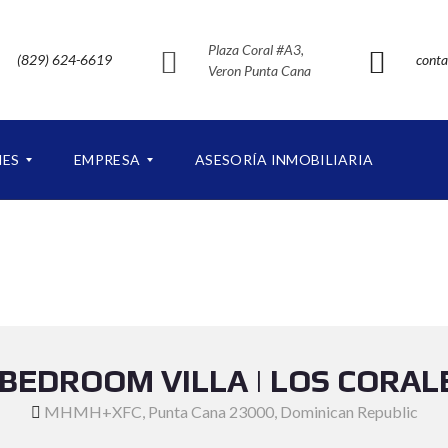
Plaza Coral #A3,
(829) 624-6619
conta
Veron Punta Cana
NES
EMPRESA
ASESORÍA INMOBILIARIA
S
O
B
R
E
N
U
 BEDROOM VILLA | LOS CORAL
E
S
MHMH+XFC, Punta Cana 23000, Dominican Republic
T
R
O