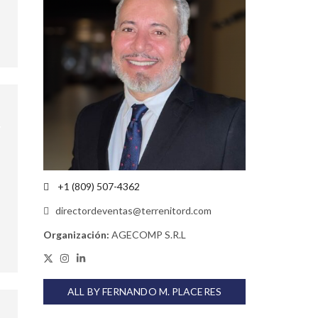
+1 (809) 507-4362
directordeventas@terrenitord.com
Organización:
AGECOMP S.R.L
ALL BY FERNANDO M. PLACERES