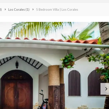
G
E
8)
Los Corales
(1)
5 Bedroom Villa | Los Corales
R
E
N
T
E
D
E
V
E
N
T
A
S
O
B
R
E
N
O
S
O
T
R