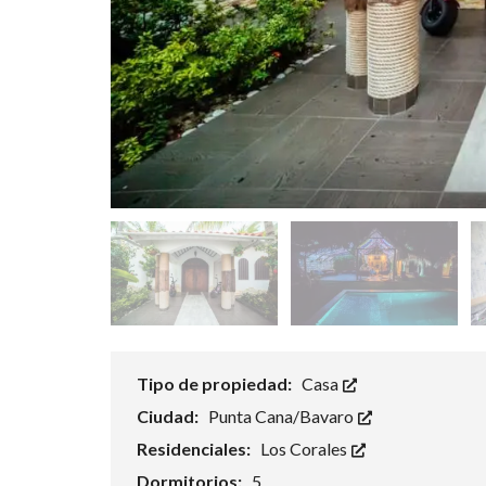
N
T
O
D
O
M
I
N
G
O
S
A
N
P
E
D
R
O
D
Tipo de propiedad:
Casa
E
M
Ciudad:
Punta Cana/Bavaro
A
C
Residenciales:
Los Corales
O
R
Dormitorios:
5