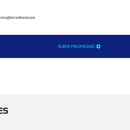
ctos@terrenitord.com
SUBIR PROPIEDAD
ES