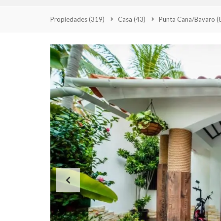
A
N
Propiedades
(319)
Casa
(43)
Punta Cana/Bavaro
(
A
L
A
R
O
M
A
N
A
P
U
N
T
A
C
A
N
A
S
A