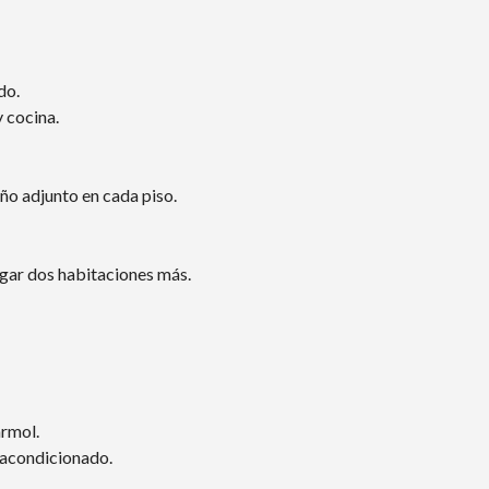
do.
 cocina.
ño adjunto en cada piso.
egar dos habitaciones más.
rmol.
e acondicionado.