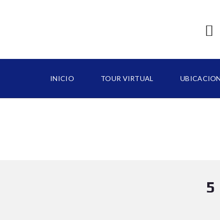
INICIO
TOUR VIRTUAL
UBICACIO
B
A
V
A
R
O
5
C
A
P
C