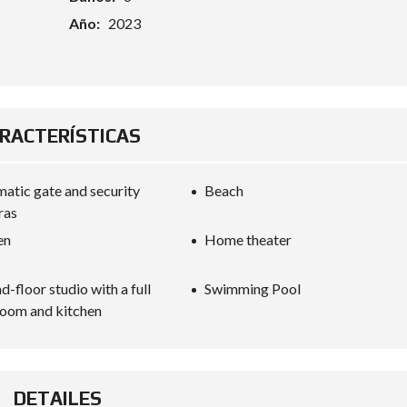
N
Año:
2023
T
A
C
T
O
E
RACTERÍSTICAS
V
A
L
atic gate and security
Beach
U
A
ras
C
I
en
Home theater
Ó
N
D
d-floor studio with a full
Swimming Pool
E
oom and kitchen
P
R
O
P
I
E
DETAILES
D