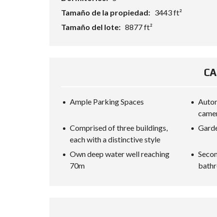
I
S
Tamaño de la propiedad:
3443 ft²
Tamaño del lote:
8877 ft²
S
U
G
G
E
CA
R
E
N
C
Ample Parking Spaces
Autom
I
A
came
D
Comprised of three buildings,
Gard
E
B
each with a distinctive style
U
S
Own deep water well reaching
Secon
Q
70m
bathr
U
E
D
A
D