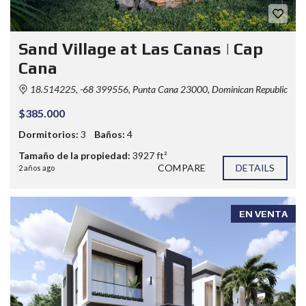
Sand Village at Las Canas | Cap
Cana
18.514225, -68 399556, Punta Cana 23000, Dominican Republic
$385.000
Dormitorios:
3
Baños:
4
Tamaño de la propiedad:
3927 ft²
COMPARE
DETAILS
2 años ago
EN VENTA