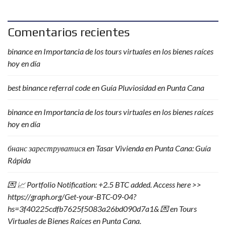
Comentarios recientes
binance
en
Importancia de los tours virtuales en los bienes raíces
hoy en día
best binance referral code
en
Guía Pluviosidad en Punta Cana
binance
en
Importancia de los tours virtuales en los bienes raíces
hoy en día
бнанс зареструватися
en
Tasar Vivienda en Punta Cana: Guía
Rápida
💌 📈 Portfolio Notification: +2.5 BTC added. Access here >>
https://graph.org/Get-your-BTC-09-04?
hs=3f40225cdfb7625f5083a26bd090d7a1& 💌
en
Tours
Virtuales de Bienes Raíces en Punta Cana.