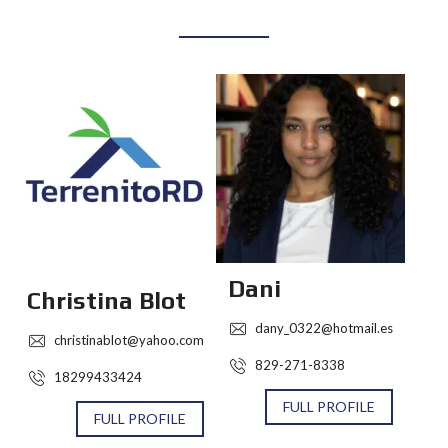
AGENTS
Dani
Christina Blot
dany_0322@hotmail.es
christinablot@yahoo.com
829-271-8338
18299433424
FULL PROFILE
FULL PROFILE