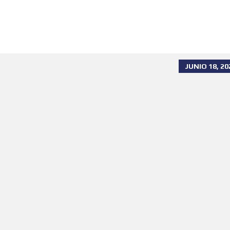
O
S
T
E
R
R
E
N
JUNIO 18, 20
I
T
O
R
D
E
N
P
U
N
T
A
C
A
N
A
C
O