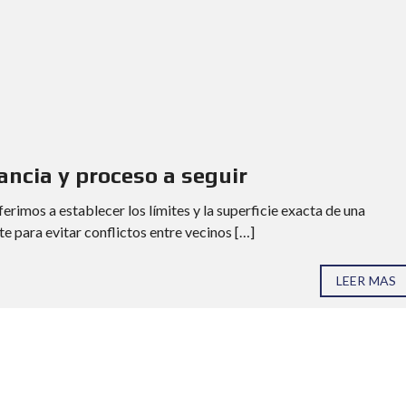
N
T
A
C
T
O
E
V
A
ancia y proceso a seguir
L
U
A
erimos a establecer los límites y la superficie exacta de una
C
 para evitar conflictos entre vecinos […]
I
Ó
N
D
LEER MAS
E
P
R
O
P
I
E
D