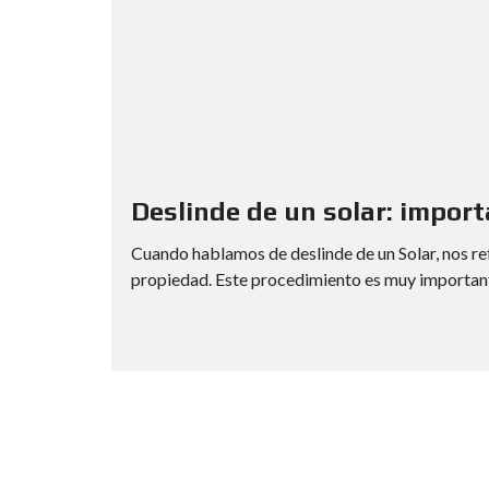
I
S
S
U
G
G
E
R
E
N
Deslinde de un solar: import
C
I
A
Cuando hablamos de deslinde de un Solar, nos ref
D
propiedad. Este procedimiento es muy importante
E
B
U
S
Q
U
E
D
A
D