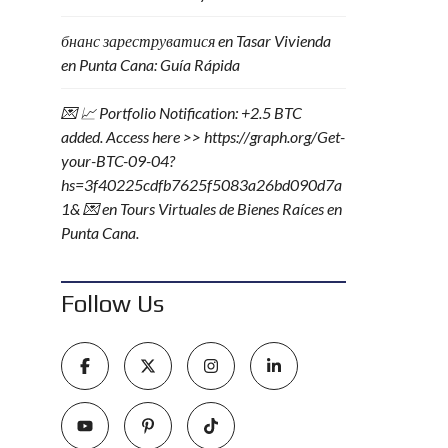
бнанс зареструватися
en
Tasar Vivienda
en Punta Cana: Guía Rápida
💌 📈 Portfolio Notification: +2.5 BTC
added. Access here >> https://graph.org/Get-
your-BTC-09-04?
hs=3f40225cdfb7625f5083a26bd090d7a
1& 💌
en
Tours Virtuales de Bienes Raíces en
Punta Cana.
Follow Us