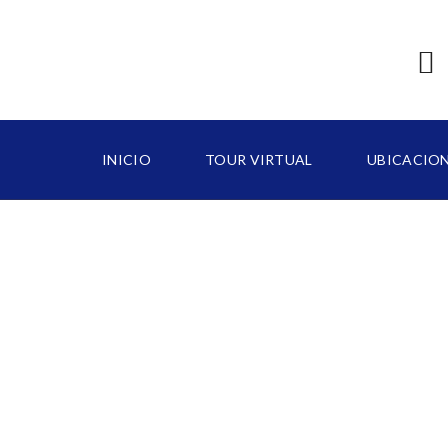
INICIO
TOUR VIRTUAL
UBICACIO
B
A
V
A
R
O
C
A
P
C