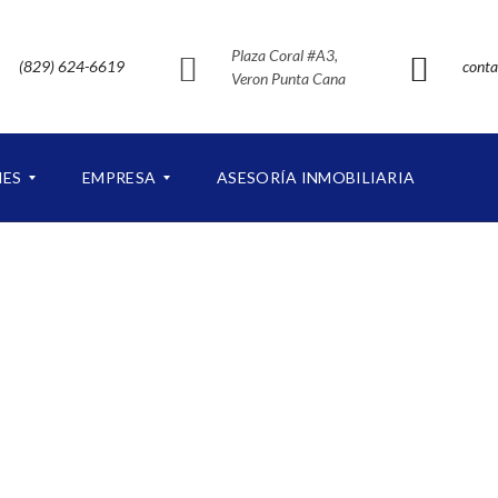
Plaza Coral #A3,
(829) 624-6619
conta
Veron Punta Cana
NES
EMPRESA
ASESORÍA INMOBILIARIA
S
O
B
R
E
N
U
E
S
T
R
O