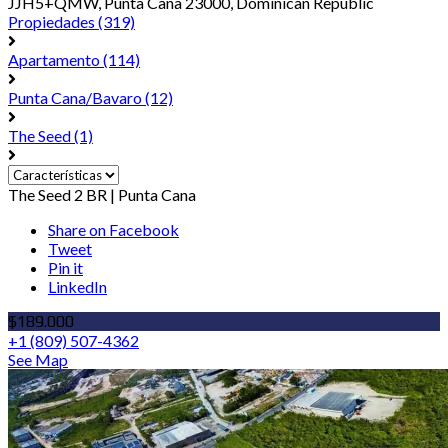
JJH5+QMW, Punta Cana 23000, Dominican Republic
Propiedades
(319)
Apartamento
(114)
Punta Cana/Bavaro
(12)
The Seed
(1)
The Seed 2 BR | Punta Cana
Share on Facebook
Tweet
Pin it
LinkedIn
$189.000
+1 (809) 507-4362
See Map