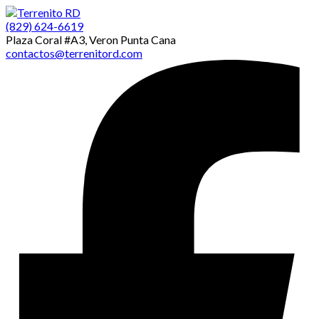
(829) 624-6619
Plaza Coral #A3, Veron Punta Cana
contactos@terrenitord.com