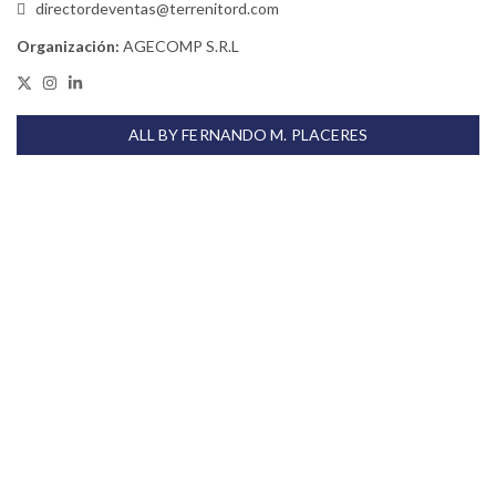
directordeventas@terrenitord.com
Organización:
AGECOMP S.R.L
ALL BY FERNANDO M. PLACERES