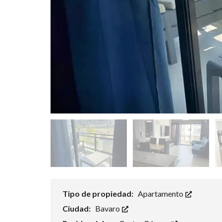
N
T
O
D
O
M
I
N
G
O
S
A
N
P
E
D
R
O
D
E
M
A
Tipo de propiedad:
Apartamento
C
O
Ciudad:
Bavaro
R