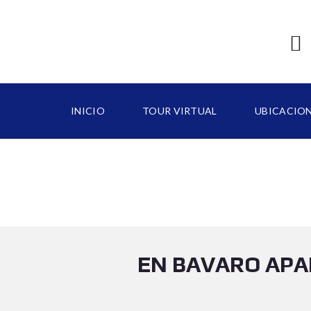
INICIO
TOUR VIRTUAL
UBICACIO
B
A
V
A
R
O
EN BAVARO APA
C
A
P
C