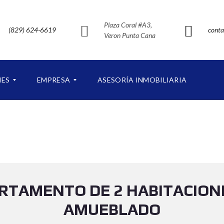
Plaza Coral #A3,
(829) 624-6619
conta
Veron Punta Cana
NES
EMPRESA
ASESORÍA INMOBILIARIA
S
O
B
R
E
N
U
RTAMENTO DE 2 HABITACIO
E
S
AMUEBLADO
T
R
O