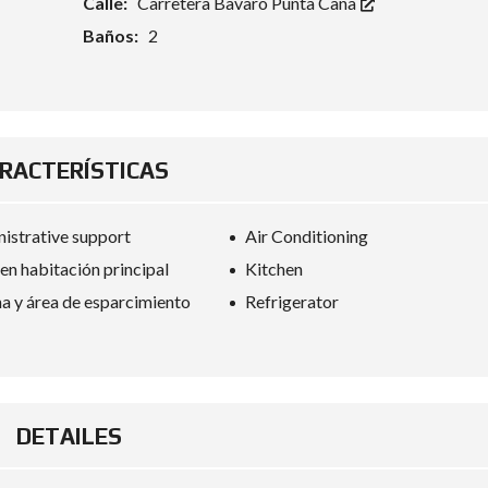
Calle:
Carretera Bavaro Punta Cana
N
Baños:
2
T
A
C
T
O
E
RACTERÍSTICAS
V
A
L
U
istrative support
Air Conditioning
A
C
en habitación principal
Kitchen
I
Ó
na y área de esparcimiento
Refrigerator
N
D
E
P
R
O
P
DETAILES
I
E
D