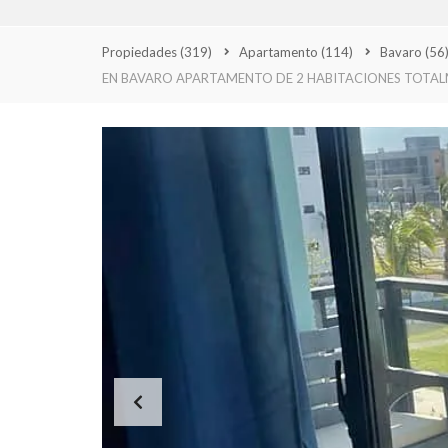
A
N
A
Propiedades
(319)
Apartamento
(114)
Bavaro
(56
EN BAVARO APARTAMENTO DE 2 HABITACIONES TOTA
L
A
R
O
M
A
N
A
P
U
N
T
A
C
A
N
A
S
A