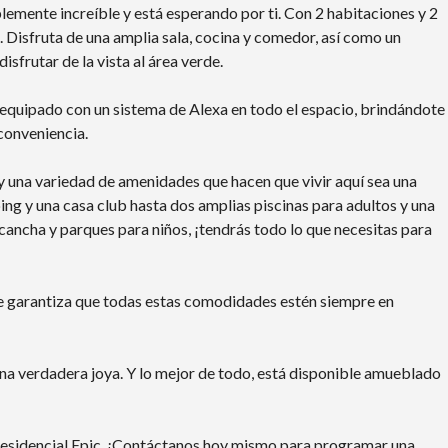
A
lemente increíble y está esperando por ti. Con 2 habitaciones y 2
D
ia. Disfruta de una amplia sala, cocina y comedor, así como un
sfrutar de la vista al área verde.
equipado con un sistema de Alexa en todo el espacio, brindándote
conveniencia.
 una variedad de amenidades que hacen que vivir aquí sea una
ng y una casa club hasta dos amplias piscinas para adultos y una
a cancha y parques para niños, ¡tendrás todo lo que necesitas para
ue garantiza que todas estas comodidades estén siempre en
na verdadera joya. Y lo mejor de todo, está disponible amueblado
 Residencial Epic. ¡Contáctanos hoy mismo para programar una