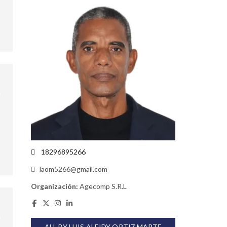
18296895266
laom5266@gmail.com
Organización:
Agecomp S.R.L
ALL BY LUIS ALEIDY ORTIZ MARTE