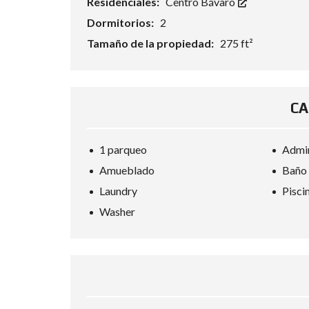
Residenciales:
Centro Bávaro
I
S
Dormitorios:
2
Tamaño de la propiedad:
275 ft²
S
U
G
G
E
R
CA
E
N
C
I
1 parqueo
Admin
A
Amueblado
Baño 
D
E
Laundry
Pisci
B
U
Washer
S
Q
U
E
D
A
D