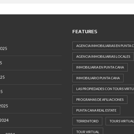
G
E
R
E
N
T
FEATURES
E
D
E
AGENCIA INMOBILIARIAS EN PUNTA 
V
2025
E
AGENCIA INMOBILIARIAS LOCALES
N
25
T
INMOBILIARIA EN PUNTA CANA
A
025
INMOBILIARIO PUNTA CANA
S
O
LAS PROPIEDADES CON TOURS VIRTU
B
25
R
PROGRAMAS DE AFILIACIONES
E
 2025
N
PUNTA CANA REAL ESTATE
O
S
 2024
O
TERRENITORD
TOURS VIRTUA
T
R
TOUR VIRTUAL