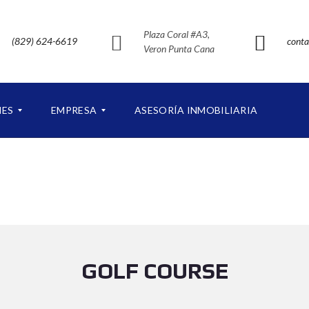
Plaza Coral #A3,
(829) 624-6619
conta
Veron Punta Cana
NES
EMPRESA
ASESORÍA INMOBILIARIA
S
O
B
R
E
N
U
E
GOLF COURSE
S
T
R
O