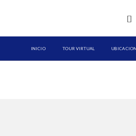
INICIO
TOUR VIRTUAL
UBICACIO
B
A
V
A
R
O
C
A
P
C