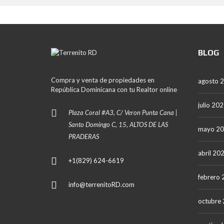
A
N
A
L
BLOG
A
R
O
M
Compra y venta de propiedades en
agosto 
A
República Dominicana con tu Realtor online
N
A
julio 20
Plaza Coral #A3, C/ Veron Punta Cana |
P
Santo Domingo C, 15, ALTOS DE LAS
mayo 2
U
PRADERAS
N
T
abril 20
A
+1(829) 624-6619
C
A
febrero
N
info@terrenitoRD.com
A
octubre
S
A