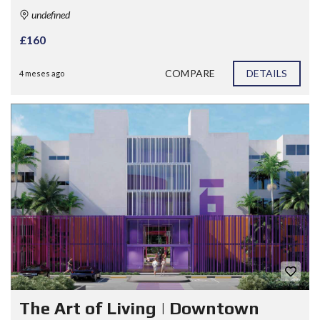
undefined
£160
COMPARE
DETAILS
4 meses ago
The Art of Living | Downtown