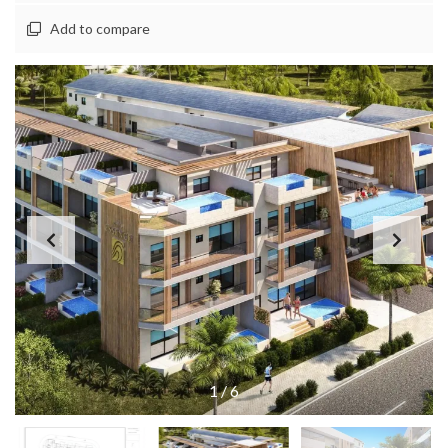
Add to compare
1
/
6