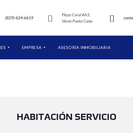
Plaza Coral #A3,
(829) 624-6619
conta
Veron Punta Cana
NES
EMPRESA
ASESORÍA INMOBILIARIA
S
O
B
R
E
N
U
E
HABITACIÓN SERVICIO
S
T
R
O