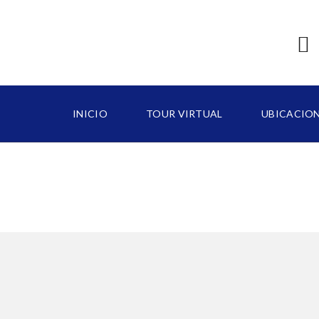
INICIO
TOUR VIRTUAL
UBICACIO
B
A
V
A
R
O
C
A
P
C