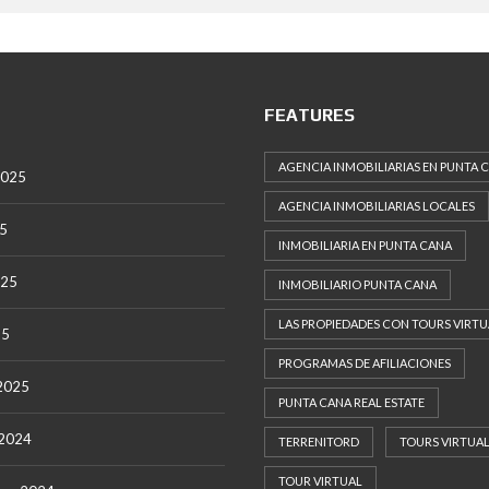
G
E
R
E
N
T
FEATURES
E
D
E
AGENCIA INMOBILIARIAS EN PUNTA 
V
2025
E
AGENCIA INMOBILIARIAS LOCALES
N
25
T
INMOBILIARIA EN PUNTA CANA
A
025
INMOBILIARIO PUNTA CANA
S
O
LAS PROPIEDADES CON TOURS VIRTU
B
25
R
PROGRAMAS DE AFILIACIONES
E
 2025
N
PUNTA CANA REAL ESTATE
O
S
 2024
O
TERRENITORD
TOURS VIRTUA
T
R
TOUR VIRTUAL