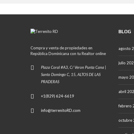
A
N
A
L
BLOG
A
R
O
M
Compra y venta de propiedades en
agosto 
A
República Dominicana con tu Realtor online
N
A
julio 20
Plaza Coral #A3, C/ Veron Punta Cana |
P
Santo Domingo C, 15, ALTOS DE LAS
mayo 2
U
PRADERAS
N
T
abril 20
A
+1(829) 624-6619
C
A
febrero
N
info@terrenitoRD.com
A
octubre
S
A