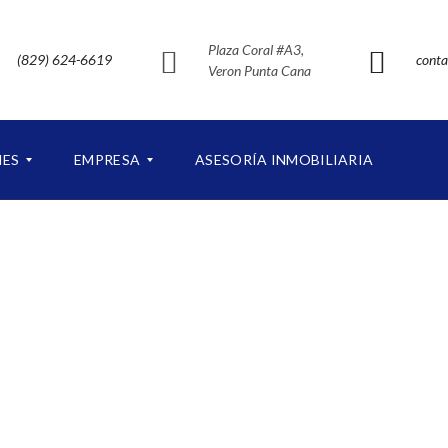
Plaza Coral #A3,
(829) 624-6619
conta
Veron Punta Cana
NES
EMPRESA
ASESORÍA INMOBILIARIA
S
O
B
R
E
N
U
E
S
T
R
O