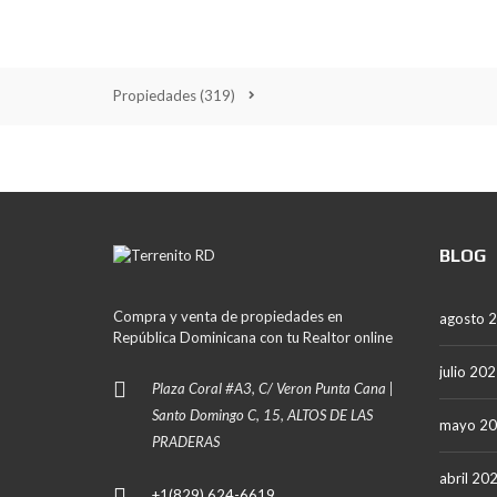
A
N
A
Propiedades
(319)
L
A
R
O
M
A
N
A
BLOG
P
U
N
Compra y venta de propiedades en
agosto 
T
República Dominicana con tu Realtor online
A
C
julio 20
A
Plaza Coral #A3, C/ Veron Punta Cana |
N
Santo Domingo C, 15, ALTOS DE LAS
A
mayo 2
PRADERAS
S
abril 20
A
+1(829) 624-6619