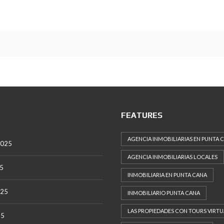
G
E
R
E
N
T
E
D
E
V
E
N
T
A
FEATURES
S
AGENCIA INMOBILIARIAS EN PUNTA 
2025
O
B
AGENCIA INMOBILIARIAS LOCALES
R
25
E
INMOBILIARIA EN PUNTA CANA
N
O
025
INMOBILIARIO PUNTA CANA
S
O
T
LAS PROPIEDADES CON TOURS VIRTU
25
R