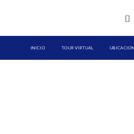
INICIO
TOUR VIRTUAL
UBICACIO
B
A
V
A
R
O
C
A
P
C