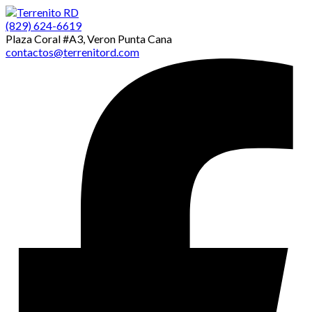
(829) 624-6619
Plaza Coral #A3, Veron Punta Cana
contactos@terrenitord.com